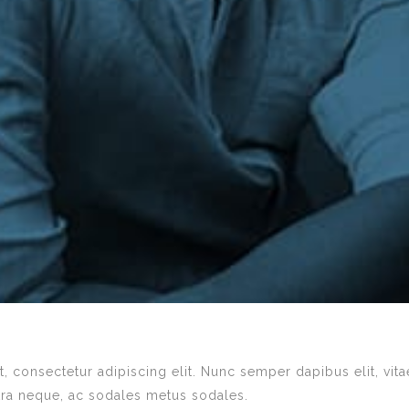
 consectetur adipiscing elit. Nunc semper dapibus elit, vitae
tra neque, ac sodales metus sodales.